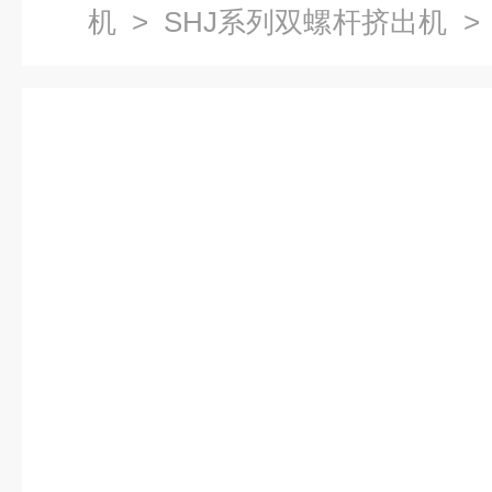
机
>
SHJ系列双螺杆挤出机
>
生产厂家