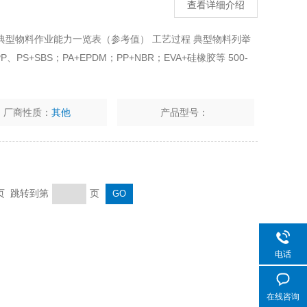
查看详细介绍
5机典型物料作业能力一览表（参考值） 工艺过程 典型物料列举
PS+SBS；PA+EPDM；PP+NBR；EVA+硅橡胶等 500-
厂商性质：
其他
产品型号：
末页 跳转到第
页
电话
在线咨询