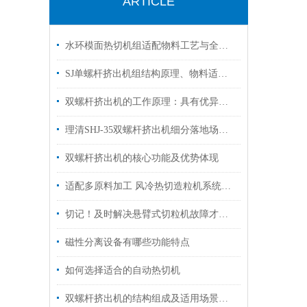
ARTICLE
水环模面热切机组适配物料工艺与全流程运维保养技术解析
SJ单螺杆挤出机组结构原理、物料适配与长期运维管控技术
双螺杆挤出机的工作原理：具有优异的混合均匀性
理清SHJ-35双螺杆挤出机细分落地场景匹配各类材料加工试验
双螺杆挤出机的核心功能及优势体现
适配多原料加工 风冷热切造粒机系统构成与工况应用
切记！及时解决悬臂式切粒机故障才能够保障颗粒成品规格统一
磁性分离设备有哪些功能特点
如何选择适合的自动热切机
双螺杆挤出机的结构组成及适用场景介绍