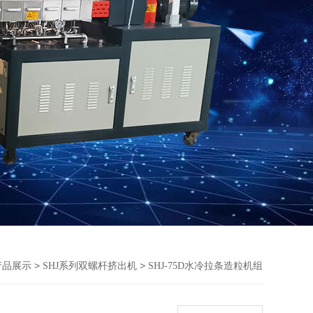
>
>
产品展示
SHJ系列双螺杆挤出机
SHJ-75D水冷拉条造粒机组