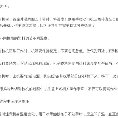
方法：
前，首先升温约四五十分钟。将温度升到用手拉动电机三角带直至自如
后开机，但要继续加温，因为正常生产需要持续补充热量；
同性质的塑料调节不同温度。
机正常工作时，机温要保持稳定，不要忽高忽低。放气孔附近，直到机头
要均匀，不能出现缺料现象。机子吃料速度与供料速度要配合适当。
时，主机要*切断电源。机头丝堵(带扳手部分)必须摘下来。待下一次
冷热切造粒机的过程中，注意上述相关操作事宜，不仅可以提高作业
程中应注意事项
时注意机身温度变化，用干净手触摸条子不沾手时，应立即升温。直至