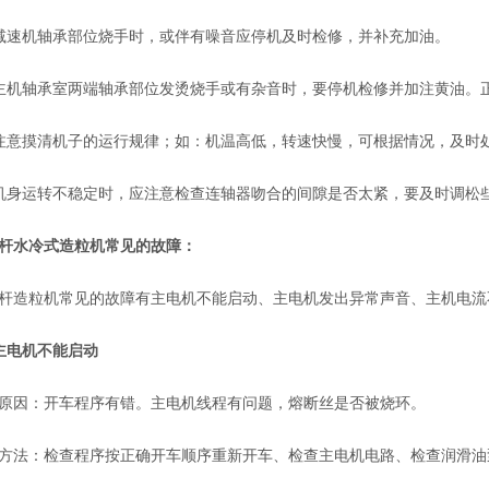
速机轴承部位烧手时，或伴有噪音应停机及时检修，并补充加油。
轴承室两端轴承部位发烫烧手或有杂音时，要停机检修并加注黄油。正常
意摸清机子的运行规律；如：机温高低，转速快慢，可根据情况，及时
身运转不稳定时，应注意检查连轴器吻合的间隙是否太紧，要及时调松
杆水冷式造粒机
常见的故障：
粒机常见的故障有主电机不能启动、主电机发出异常声音、主机电流
主电机不能启动
因：开车程序有错。主电机线程有问题，熔断丝是否被烧环。
：检查程序按正确开车顺序重新开车、检查主电机电路、检查润滑油