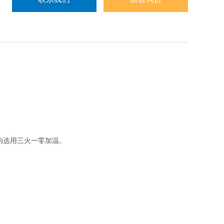
。
均选用三火一零加温。
。