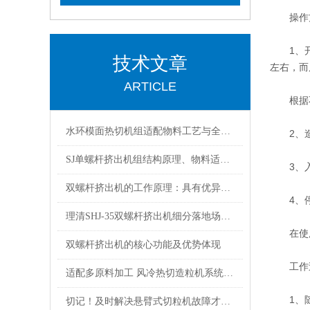
操作
1、开机
技术文章
左右，而
ARTICLE
根据不
水环模面热切机组适配物料工艺与全流程运维保养技术解析
2、造粒
SJ单螺杆挤出机组结构原理、物料适配与长期运维管控技术
3、入料
双螺杆挤出机的工作原理：具有优异的混合均匀性
4、停机
理清SHJ-35双螺杆挤出机细分落地场景匹配各类材料加工试验
在使用风
双螺杆挤出机的核心功能及优势体现
工作过
适配多原料加工 风冷热切造粒机系统构成与工况应用
1、随
切记！及时解决悬臂式切粒机故障才能够保障颗粒成品规格统一