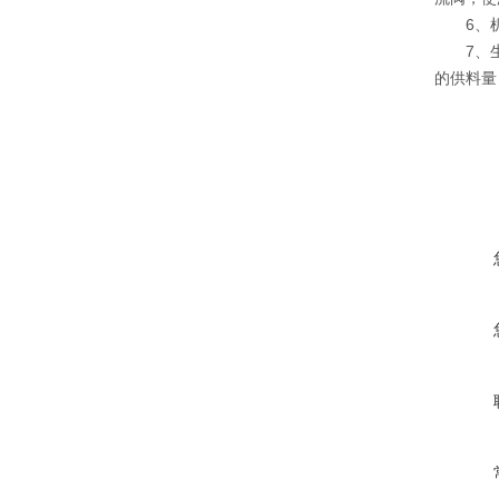
6、机筒
7、生产
的供料量