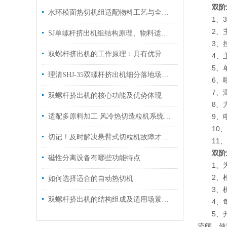
双阶
水环模面热切机组适配物料工艺与全流程运维保养技术解析
1、3X3
2、主
SJ单螺杆挤出机组结构原理、物料适配与长期运维管控技术
3、控
双螺杆挤出机的工作原理：具有优异的混合均匀性
4、主电
5、单螺
理清SHJ-35双螺杆挤出机细分落地场景匹配各类材料加工试验
6、喂
7、温控
双螺杆挤出机的核心功能及优势体现
8、力表
适配多原料加工 风冷热切造粒机系统构成与工况应用
9、电
10、
切记！及时解决悬臂式切粒机故障才能够保障颗粒成品规格统一
11、
双阶
磁性分离设备有哪些功能特点
1、为
2、检
如何选择适合的自动热切机
3、机筒
双螺杆挤出机的结构组成及适用场景介绍
4、每次
5、开车
流阀，使