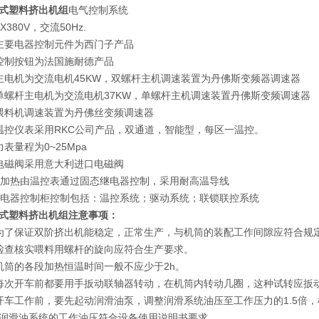
式塑料挤出机组
电气控制系统
80V，交流50Hz.
要电器控制元件为西门子产品
制按钮为法国施耐德产品
机为交流电机45KW，双螺杆主机调速装置为丹佛斯变频器调速器
杆主电机为交流电机37KW，单螺杆主机调速装置丹佛斯变频调速器
料机调速装置为丹佛丝变频调速器
仪表采用RKC公司产品，双通道，智能型，每区一温控。
量程为0~25Mpa
磁阀采用意大利进口电磁阀
加热由温控表通过固态继电器控制，采用耐高温导线
电器控制柜控制包括：温控系统；驱动系统；联锁联控系统
式塑料挤出机组
注意事项：
了保证双阶挤出机能稳定，正常生产，与机筒的装配工作间隙应符合规
查核实喂料用螺杆的旋向应符合生产要求。
的各段加热恒温时间一般不应少于2h。
开车前都要用手扳动联轴器转动，在机筒内转动几圈，这种试转应扳
工作前，要先起动润滑油泵，调整润滑系统油压至工作压力的1.5倍，
润滑油系统的工作油压符合设备使用说明书要求。