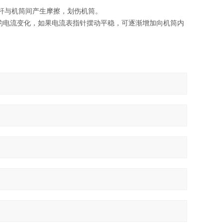
杆与机筒间产生摩擦，划伤机筒。
电流变化，如果电流表指针摆动平稳，可逐渐增加向机筒内