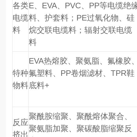
各类
E、EVA、PVC、PP等电缆绝
电缆
料、护套料；PE过氧化物、硅
料
烷交联电缆料；辐射交联电缆
料
EVA热熔胶、聚氨脂、氟橡胶
特种
氟塑料、PP卷烟滤材、TPR鞋
物料
底料+
聚酰胺缩聚、聚酰熔体聚合、
反应
聚氨脂加聚、聚碳酸脂缩聚反
挤出