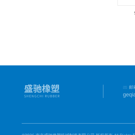
邮
geqi