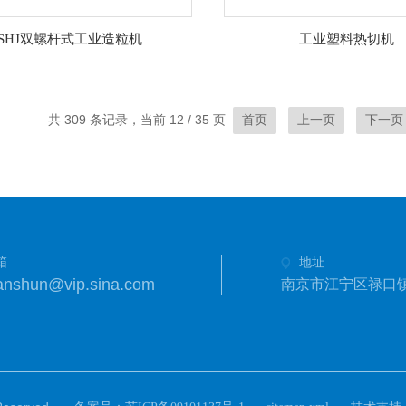
SHJ双螺杆式工业造粒机
工业塑料热切机
共 309 条记录，当前 12 / 35 页
首页
上一页
下一页
箱
地址
anshun@vip.sina.com
南京市江宁区禄口