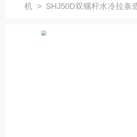
机
>
SHJ50D双螺杆水冷拉条
塑料造粒机