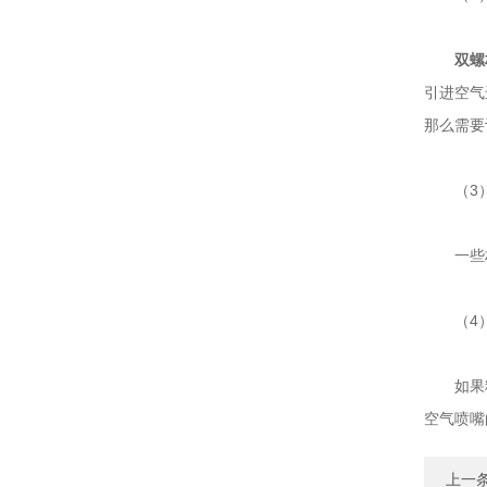
双螺
引进空气
那么需要
（3）
一些材
（4）
如果料
空气喷嘴
上一