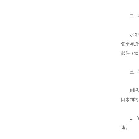
二、
水泵中的
管壁与流
部件（软
三、
侧喂料通
因素制约
1、侧喂
速。