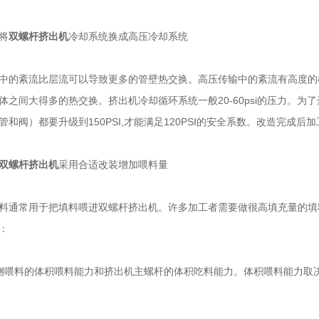
将
双螺杆挤出机
冷却系统换成高压冷却系统
紊流比层流可以导致更多的管壁热交换。高压传输中的紊流有高度的
体之间大得多的热交换。挤出机冷却循环系统一般20-60psi的压力。为了
管和阀）都要升级到150PSI,才能满足120PSI的安全系数。改造完成
双螺杆挤出机
采用合适改装增加喂料量
常用于把填料喂进双螺杆挤出机。许多加工者需要做很高填充量的填
：
料的体积喂料能力和挤出机主螺杆的体积吃料能力。体积喂料能力取决