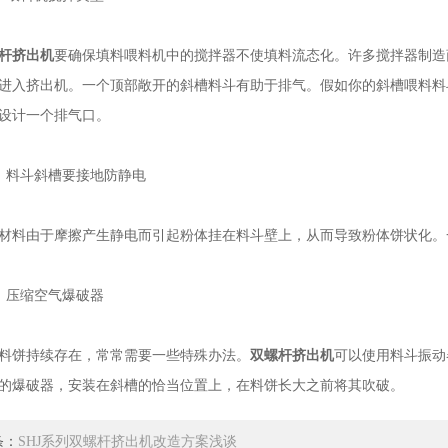
杆挤出机
要确保填料喂料机中的搅拌器不使填料流态化。许多搅拌器制造
进入挤出机。一个顶部敞开的斜槽料斗有助于排气。假如你的斜槽喂料料
设计一个排气口。
料斗斜槽要接地防静电
料由于摩擦产生静电而引起粉体挂在料斗壁上，从而导致粉体饼状化。
压缩空气爆破器
饼持续存在，常常需要一些特殊办法。
双螺杆挤出机
可以使用料斗振动
的爆破器，安装在斜槽的恰当位置上，在料饼长大之前将其吹破。
条：
SHJ系列双螺杆挤出机改造方案浅谈