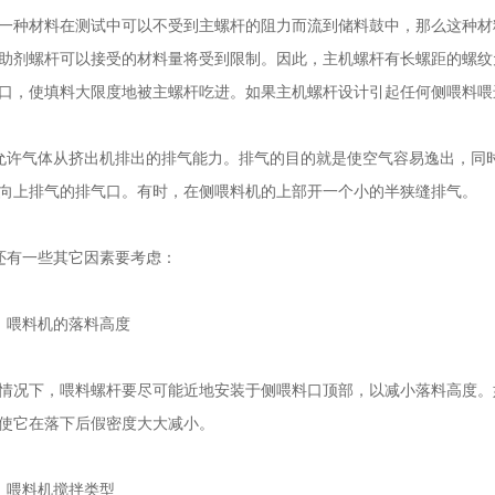
材料在测试中可以不受到主螺杆的阻力而流到储料鼓中，那么这种材
助剂螺杆可以接受的材料量将受到限制。因此，主机螺杆有长螺距的螺纹元
口，使填料大限度地被主螺杆吃进。如果主机螺杆设计引起任何侧喂料喂
气体从挤出机排出的排气能力。排气的目的就是使空气容易逸出，同时
向上排气的排气口。有时，在侧喂料机的上部开一个小的半狭缝排气。
有一些其它因素要考虑：
喂料机的落料高度
下，喂料螺杆要尽可能近地安装于侧喂料口顶部，以减小落料高度。
使它在落下后假密度大大减小。
喂料机搅拌类型