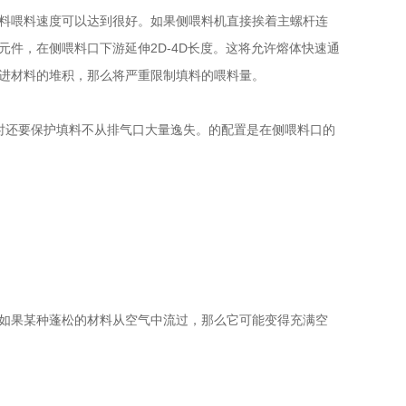
料喂料速度可以达到很好。如果侧喂料机直接挨着主螺杆连
件，在侧喂料口下游延伸2D-4D长度。这将允许熔体快速通
进材料的堆积，那么将严重限制填料的喂料量。
还要保护填料不从排气口大量逸失。的配置是在侧喂料口的
如果某种蓬松的材料从空气中流过，那么它可能变得充满空