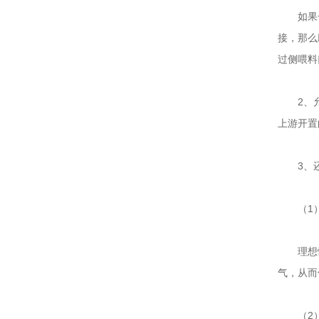
如果一种
接，那么
过侧喂料
2、允许
上游开置
3、还
（1）
理想情况
气，从而
（2）