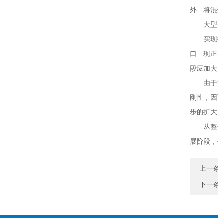
外，将混
大型化
实现挤出
口，现正
段应加大
由于我国
刚性，因
步的扩大
从整体上
展阶段，
上一
下一