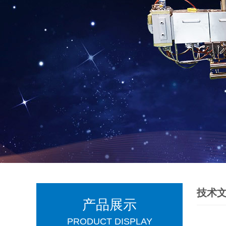
技术
产品展示
PRODUCT DISPLAY